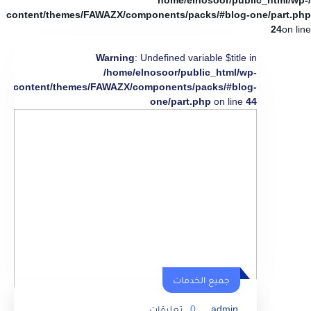
/home/elnosoor/public_html/wp-
content/themes/FAWAZX/components/packs/#blog-one/part.php
24
on line
Warning
: Undefined variable $title in
/home/elnosoor/public_html/wp-
content/themes/FAWAZX/components/packs/#blog-
one/part.php
on line
44
جميع الخدمات
admin
0
تعليقات