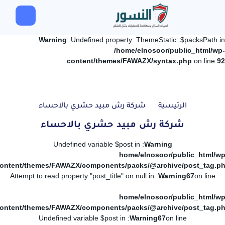
Warning
: Undefined property: ThemeStatic::$packsPath in
/home/elnosoor/public_html/wp-
content/themes/FAWAZX/syntax.php
on line
92
الرئيسية
شركة رش مبيد حشري بالاحساء
شركة رش مبيد حشري بالاحساء
: Undefined variable $post in
Warning
/home/elnosoor/public_html/wp
ontent/themes/FAWAZX/components/packs/@archive/post_tag.p
: Attempt to read property "post_title" on null in
Warning
67
on line
/home/elnosoor/public_html/wp
ontent/themes/FAWAZX/components/packs/@archive/post_tag.p
: Undefined variable $post in
Warning
67
on line