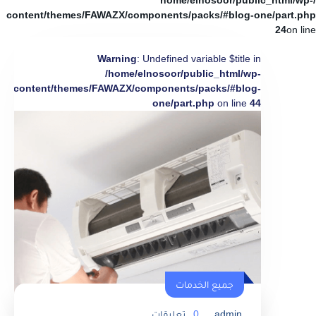
/home/elnosoor/public_html/wp-
content/themes/FAWAZX/components/packs/#blog-one/part.php
24
on line
Warning
: Undefined variable $title in
/home/elnosoor/public_html/wp-
content/themes/FAWAZX/components/packs/#blog-
one/part.php
on line
44
جميع الخدمات
admin
0
تعليقات