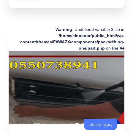
Warning
: Undefined variable $title in
/home/elnosoor/public_html/wp-
content/themes/FAWAZX/components/packs/#blog-
one/part.php
on line
44
جميع الخدمات