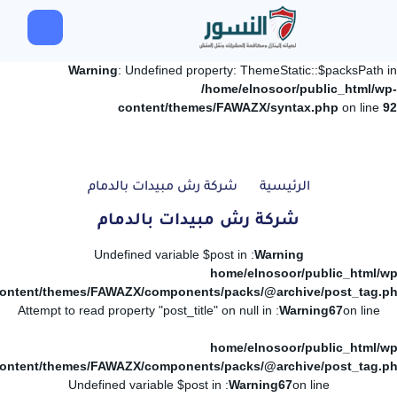
Warning
: Undefined property: ThemeStatic::$packsPath in
/home/elnosoor/public_html/wp-
content/themes/FAWAZX/syntax.php
on line
92
الرئيسية
شركة رش مبيدات بالدمام
شركة رش مبيدات بالدمام
: Undefined variable $post in
Warning
/home/elnosoor/public_html/wp
ontent/themes/FAWAZX/components/packs/@archive/post_tag.p
: Attempt to read property "post_title" on null in
Warning
67
on line
/home/elnosoor/public_html/wp
ontent/themes/FAWAZX/components/packs/@archive/post_tag.p
: Undefined variable $post in
Warning
67
on line