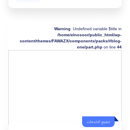
Warning
: Undefined variable $title in
/home/elnosoor/public_html/wp-
content/themes/FAWAZX/components/packs/#blog-
one/part.php
on line
44
جميع الخدمات