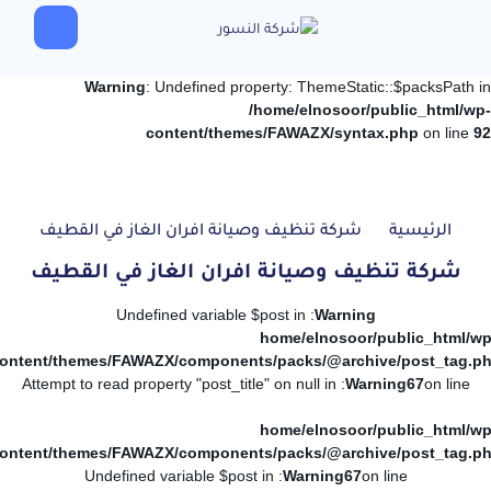
Warning
: Undefined property: ThemeStatic::$packsPath in
/home/elnosoor/public_html/wp-
content/themes/FAWAZX/syntax.php
on line
92
الرئيسية
شركة تنظيف وصيانة افران الغاز في القطيف
شركة تنظيف وصيانة افران الغاز في القطيف
: Undefined variable $post in
Warning
/home/elnosoor/public_html/wp
ontent/themes/FAWAZX/components/packs/@archive/post_tag.p
: Attempt to read property "post_title" on null in
Warning
67
on line
/home/elnosoor/public_html/wp
ontent/themes/FAWAZX/components/packs/@archive/post_tag.p
: Undefined variable $post in
Warning
67
on line