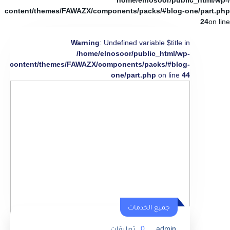
/home/elnosoor/public_html/wp-
content/themes/FAWAZX/components/packs/#blog-one/part.php
24
on line
Warning
: Undefined variable $title in
/home/elnosoor/public_html/wp-
content/themes/FAWAZX/components/packs/#blog-
one/part.php
on line
44
جميع الخدمات
admin
0
تعليقات