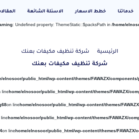
خدماتنا
خطط الاسعار
الاسئلة الشائعة
المقالا
arning
: Undefined property: ThemeStatic::$packsPath in
/home/elnos
الرئيسية
شركة تنظيف مكيفات بعنك
شركة تنظيف مكيفات بعنك
 line
g
68
on line
 line
4
on line