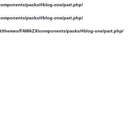
/home/elnosoor/public_html/wp-content/themes/FAWAZX/components/packs/#blog-one/part.php
/home/elnosoor/public_html/wp-content/themes/FAWAZX/components/packs/#blog-one/part.php
/home/elnosoor/public_html/wp-content/themes/FAWAZX/components/packs/#blog-one/part.php