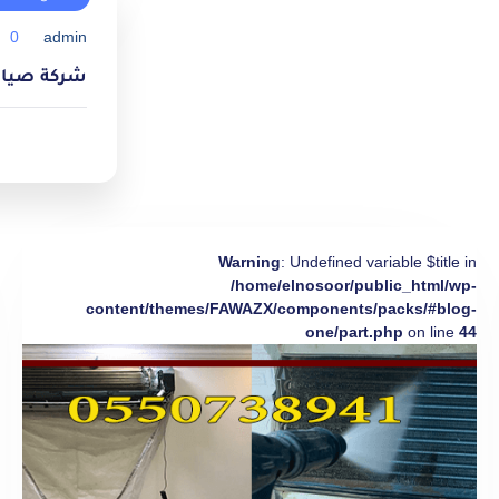
0
admin
شركة صيانة مك
Warning
: Undefined variable $title in
/home/elnosoor/public_html/wp-
content/themes/FAWAZX/components/packs/#blog-
one/part.php
on line
44