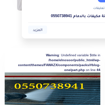
تعليقات
يفات بالدمام 0550738941
المزيد
Warning
: Undefined variable $title in
/home/elnosoor/public_html/wp-
content/themes/FAWAZX/components/packs/#blog-
one/part.php
on line
44