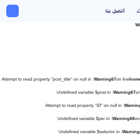
ت
أتصل بنا
W
: Attempt to read property "post_title" on null in
Warning
67
on line
: Undefined variable $post in
Warning
67
on
: Attempt to read property "ID" on null in
Warnin
: Undefined variable $per in
Warning
68
on
: Undefined variable $selector in
Warning