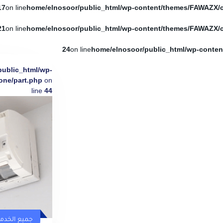
17
on line
21
on line
24
on line
public_html/wp-
one/part.php
on
line
44
جميع الخدم