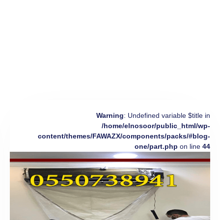
Warning
: Undefined variable $title in
/home/elnosoor/public_html/wp-
content/themes/FAWAZX/components/packs/#blog-
one/part.php
on line
44