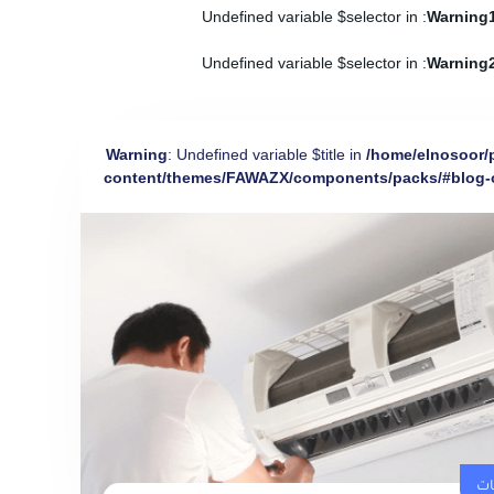
: Undefined variable $selector in
Warning
: Undefined variable $selector in
Warning
Warning
: Undefined variable $title in
/home/elnosoor/
content/themes/FAWAZX/components/packs/#blog-
ات