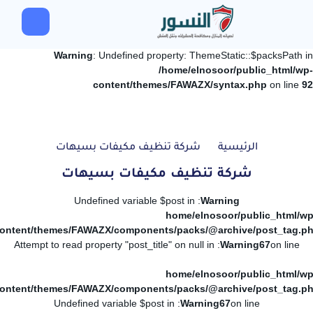
Warning
: Undefined property: ThemeStatic::$packsPath in
/home/elnosoor/public_html/wp-
content/themes/FAWAZX/syntax.php
on line
92
الرئيسية
شركة تنظيف مكيفات بسيهات
شركة تنظيف مكيفات بسيهات
: Undefined variable $post in
Warning
/home/elnosoor/public_html/wp
ontent/themes/FAWAZX/components/packs/@archive/post_tag.p
: Attempt to read property "post_title" on null in
Warning
67
on line
/home/elnosoor/public_html/wp
ontent/themes/FAWAZX/components/packs/@archive/post_tag.p
: Undefined variable $post in
Warning
67
on line