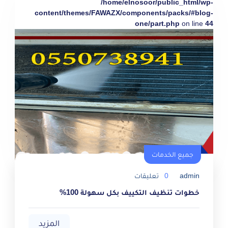
/home/elnosoor/public_html/wp-
content/themes/FAWAZX/components/packs/#blog-
one/part.php
on line
44
جميع الخدمات
admin
0
تعليقات
خطوات تنظيف التكييف بكل سهولة 100%
المزيد