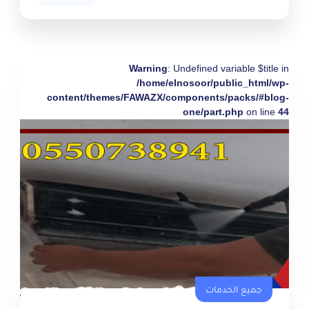
Warning
: Undefined variable $title in
/home/elnosoor/public_html/wp-
content/themes/FAWAZX/components/packs/#blog-
one/part.php
on line
44
جميع الخدمات