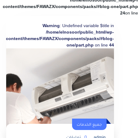
/home/elnosoor/public_html/wp-
content/themes/FAWAZX/components/packs/#blog-one/part.php
24
on line
Warning
: Undefined variable $title in
/home/elnosoor/public_html/wp-
content/themes/FAWAZX/components/packs/#blog-
one/part.php
on line
44
جميع الخدمات
admin
0
تعليقات