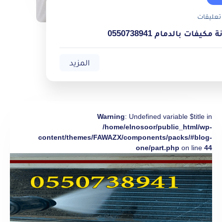
تعليقات
يفات بالدمام 0550738941
المزيد
Warning
: Undefined variable $title in
/home/elnosoor/public_html/wp-
content/themes/FAWAZX/components/packs/#blog-
one/part.php
on line
44