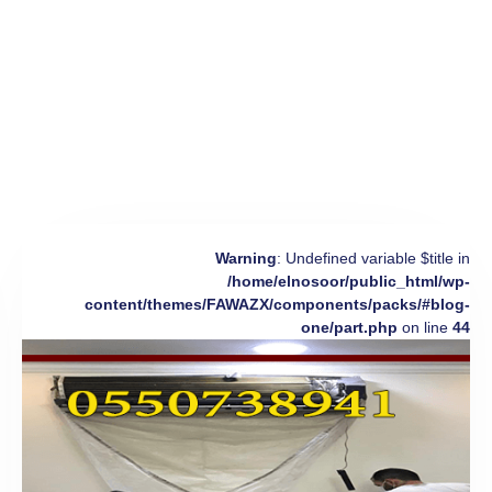
Warning
: Undefined variable $title in
/home/elnosoor/public_html/wp-
content/themes/FAWAZX/components/packs/#blog-
one/part.php
on line
44