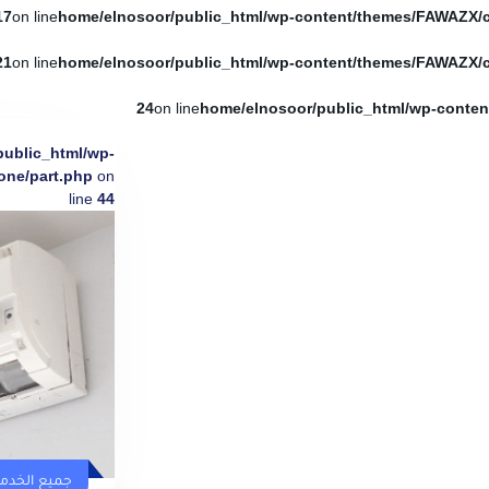
17
on line
21
on line
24
on line
public_html/wp-
one/part.php
on
line
44
جميع الخدم