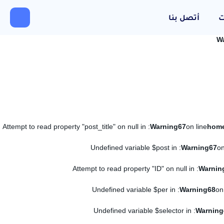
ت
أتصل بنا
W
: Attempt to read property "post_title" on null in
Warning
67
on line
: Undefined variable $post in
Warning
67
on
: Attempt to read property "ID" on null in
Warnin
: Undefined variable $per in
Warning
68
on
: Undefined variable $selector in
Warning