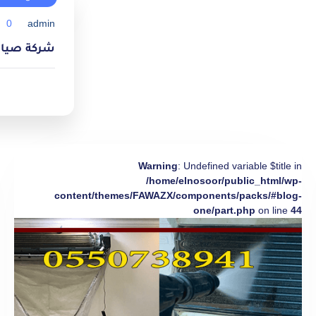
0
admin
شركة صيانة مك
Warning
: Undefined variable $title in
/home/elnosoor/public_html/wp-
content/themes/FAWAZX/components/packs/#blog-
one/part.php
on line
44