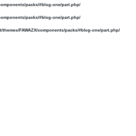
/home/elnosoor/public_html/wp-content/themes/FAWAZX/components/packs/#blog-one/part.php
/home/elnosoor/public_html/wp-content/themes/FAWAZX/components/packs/#blog-one/part.php
/home/elnosoor/public_html/wp-content/themes/FAWAZX/components/packs/#blog-one/part.php