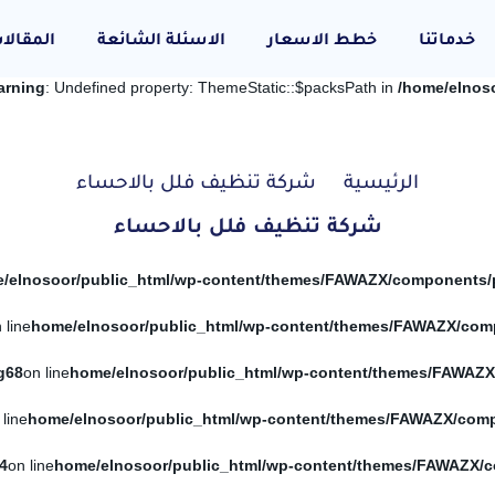
خدماتنا
خطط الاسعار
الاسئلة الشائعة
المقالا
arning
: Undefined property: ThemeStatic::$packsPath in
/home/elnos
الرئيسية
شركة تنظيف فلل بالاحساء
شركة تنظيف فلل بالاحساء
 line
g
68
on line
 line
4
on line