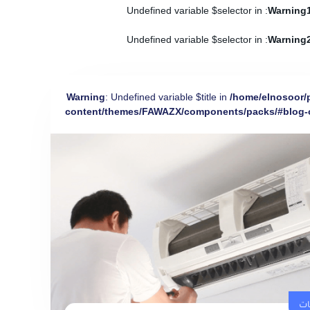
: Undefined variable $selector in
Warning
: Undefined variable $selector in
Warning
Warning
: Undefined variable $title in
/home/elnosoor/
content/themes/FAWAZX/components/packs/#blog-
ات