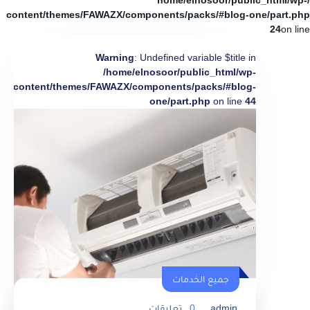
/home/elnosoor/public_html/wp-
content/themes/FAWAZX/components/packs/#blog-one/part.php
24
on line
Warning
: Undefined variable $title in
/home/elnosoor/public_html/wp-
content/themes/FAWAZX/components/packs/#blog-
one/part.php
on line
44
جميع الخدمات
admin
0
تعليقات