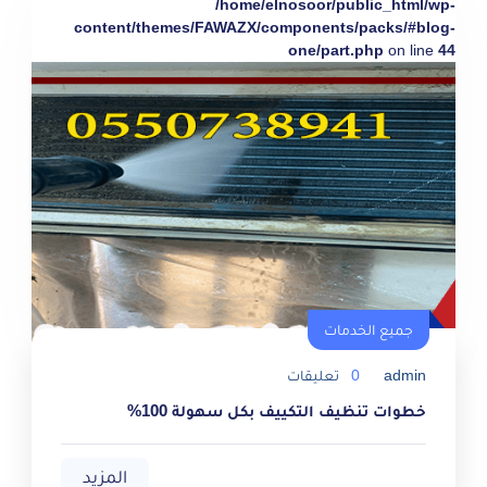
/home/elnosoor/public_html/wp-
content/themes/FAWAZX/components/packs/#blog-
one/part.php
on line
44
جميع الخدمات
admin
0
تعليقات
خطوات تنظيف التكييف بكل سهولة 100%
المزيد