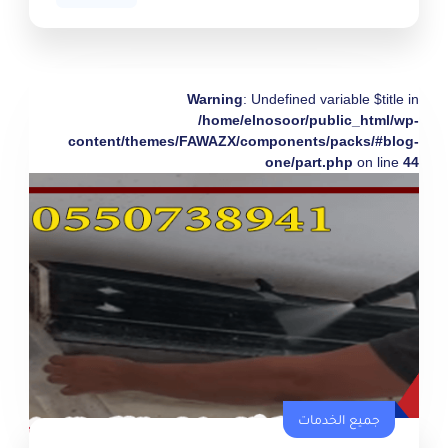
Warning
: Undefined variable $title in
/home/elnosoor/public_html/wp-
content/themes/FAWAZX/components/packs/#blog-
one/part.php
on line
44
جميع الخدمات