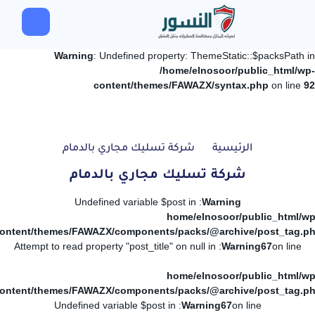
Warning
: Undefined property: ThemeStatic::$packsPath in
/home/elnosoor/public_html/wp-
content/themes/FAWAZX/syntax.php
on line
92
الرئيسية
شركة تسليك مجاري بالدمام
شركة تسليك مجاري بالدمام
: Undefined variable $post in
Warning
/home/elnosoor/public_html/wp
ontent/themes/FAWAZX/components/packs/@archive/post_tag.p
: Attempt to read property "post_title" on null in
Warning
67
on line
/home/elnosoor/public_html/wp
ontent/themes/FAWAZX/components/packs/@archive/post_tag.p
: Undefined variable $post in
Warning
67
on line