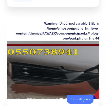
Warning
: Undefined variable $title in
/home/elnosoor/public_html/wp-
content/themes/FAWAZX/components/packs/#blog-
one/part.php
on line
44
جميع الخدمات