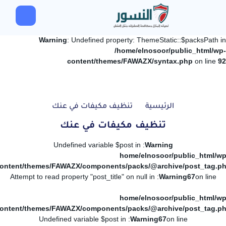
Warning
: Undefined property: ThemeStatic::$packsPath in
/home/elnosoor/public_html/wp-
content/themes/FAWAZX/syntax.php
on line
92
الرئيسية
تنظيف مكيفات في عنك
تنظيف مكيفات في عنك
: Undefined variable $post in
Warning
/home/elnosoor/public_html/wp
ontent/themes/FAWAZX/components/packs/@archive/post_tag.p
: Attempt to read property "post_title" on null in
Warning
67
on line
/home/elnosoor/public_html/wp
ontent/themes/FAWAZX/components/packs/@archive/post_tag.p
: Undefined variable $post in
Warning
67
on line