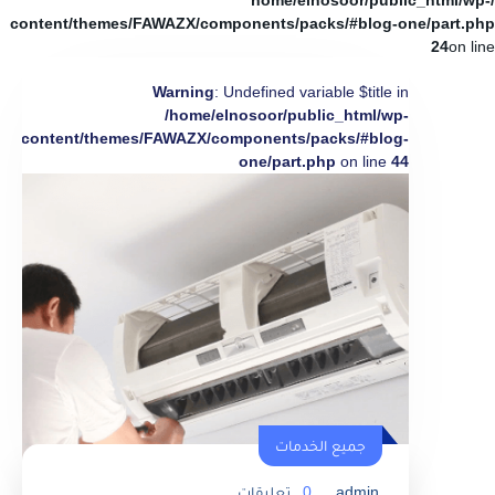
/home/elnosoor/public_html/wp-
content/themes/FAWAZX/components/packs/#blog-one/part.php
24
on line
Warning
: Undefined variable $title in
/home/elnosoor/public_html/wp-
content/themes/FAWAZX/components/packs/#blog-
one/part.php
on line
44
جميع الخدمات
admin
0
تعليقات