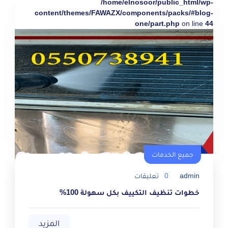
/home/elnosoor/public_html/wp-
content/themes/FAWAZX/components/packs/#blog-
one/part.php
on line
44
جميع الخدمات
admin
0
تعليقات
خطوات تنظيف التكييف بكل سهولة 100%
المزيد