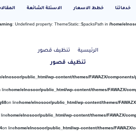
خدماتنا
خطط الاسعار
الاسئلة الشائعة
المقالا
arning
: Undefined property: ThemeStatic::$packsPath in
/home/elnos
الرئيسية
تنظيف قصور
تنظيف قصور
 line
g
68
on line
 line
4
on line