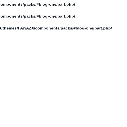
/home/elnosoor/public_html/wp-content/themes/FAWAZX/components/packs/#blog-one/part.php
/home/elnosoor/public_html/wp-content/themes/FAWAZX/components/packs/#blog-one/part.php
/home/elnosoor/public_html/wp-content/themes/FAWAZX/components/packs/#blog-one/part.php