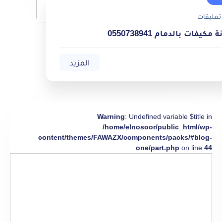
تعليقات
يفات بالدمام 0550738941
المزيد
Warning
: Undefined variable $title in
/home/elnosoor/public_html/wp-
content/themes/FAWAZX/components/packs/#blog-
one/part.php
on line
44