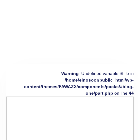
Warning
: Undefined variable $title in
/home/elnosoor/public_html/wp-
content/themes/FAWAZX/components/packs/#blog-
one/part.php
on line
44