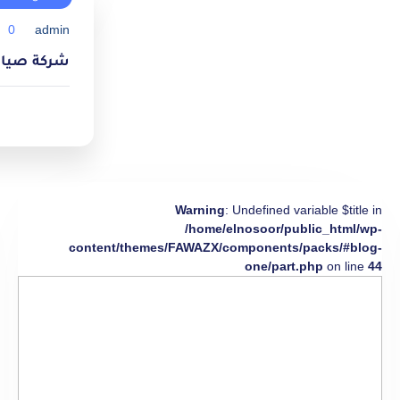
0
admin
شركة صيانة مك
Warning
: Undefined variable $title in
/home/elnosoor/public_html/wp-
content/themes/FAWAZX/components/packs/#blog-
one/part.php
on line
44