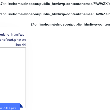
17
on line
21
on line
24
on line
public_html/wp-
one/part.php
on
line
44
جميع الخدم