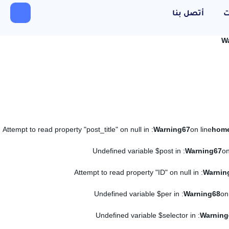
ت
أتصل بنا
W
: Attempt to read property "post_title" on null in
Warning
67
on line
: Undefined variable $post in
Warning
67
on
: Attempt to read property "ID" on null in
Warnin
: Undefined variable $per in
Warning
68
on
: Undefined variable $selector in
Warning