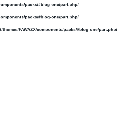
/home/elnosoor/public_html/wp-content/themes/FAWAZX/components/packs/#blog-one/part.php
/home/elnosoor/public_html/wp-content/themes/FAWAZX/components/packs/#blog-one/part.php
/home/elnosoor/public_html/wp-content/themes/FAWAZX/components/packs/#blog-one/part.php