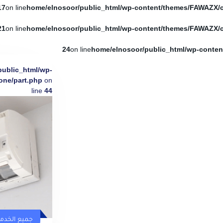
17
on line
21
on line
24
on line
public_html/wp-
one/part.php
on
line
44
جميع الخدم