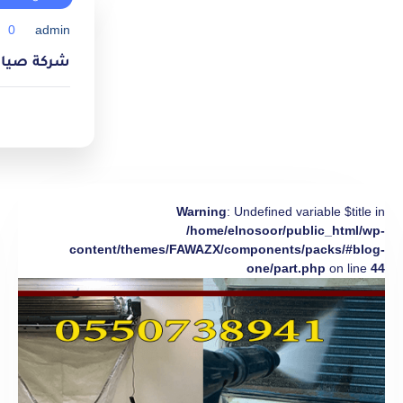
0
admin
شركة صيانة مك
Warning
: Undefined variable $title in
/home/elnosoor/public_html/wp-
content/themes/FAWAZX/components/packs/#blog-
one/part.php
on line
44