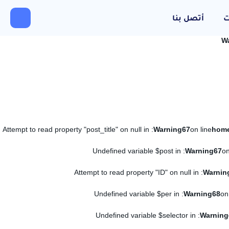
ت
أتصل بنا
W
: Attempt to read property "post_title" on null in
Warning
67
on line
: Undefined variable $post in
Warning
67
on
: Attempt to read property "ID" on null in
Warnin
: Undefined variable $per in
Warning
68
on
: Undefined variable $selector in
Warning