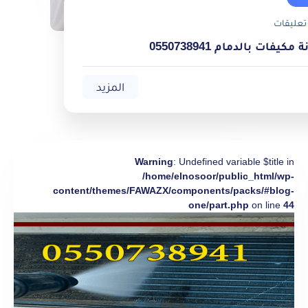
تعليقات
يفات بالدمام 0550738941
المزيد
Warning
: Undefined variable $title in
/home/elnosoor/public_html/wp-
content/themes/FAWAZX/components/packs/#blog-
one/part.php
on line
44