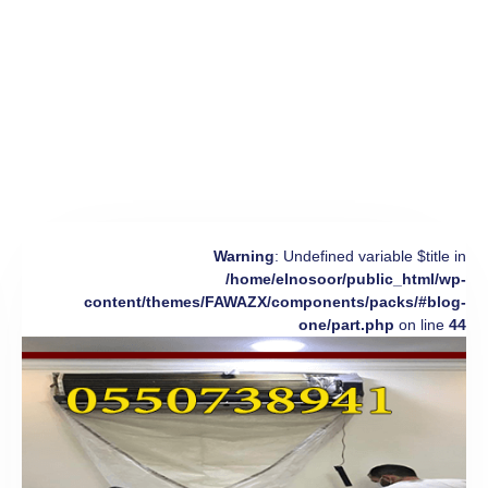
Warning
: Undefined variable $title in
/home/elnosoor/public_html/wp-
content/themes/FAWAZX/components/packs/#blog-
one/part.php
on line
44