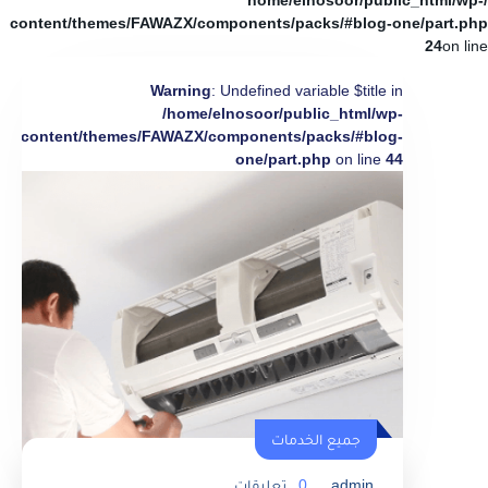
/home/elnosoor/public_html/wp-
content/themes/FAWAZX/components/packs/#blog-one/part.php
24
on line
Warning
: Undefined variable $title in
/home/elnosoor/public_html/wp-
content/themes/FAWAZX/components/packs/#blog-
one/part.php
on line
44
جميع الخدمات
admin
0
تعليقات