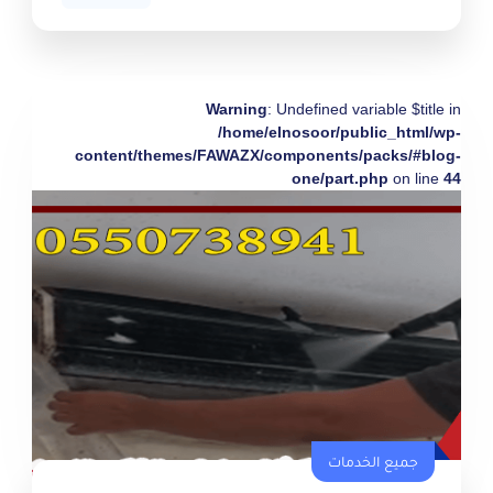
Warning
: Undefined variable $title in
/home/elnosoor/public_html/wp-
content/themes/FAWAZX/components/packs/#blog-
one/part.php
on line
44
جميع الخدمات