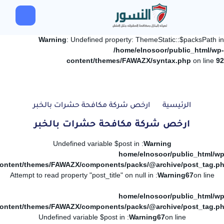
Warning
: Undefined property: ThemeStatic::$packsPath in
/home/elnosoor/public_html/wp-
content/themes/FAWAZX/syntax.php
on line
92
الرئيسية
ارخص شركة مكافحة حشرات بالخبر
ارخص شركة مكافحة حشرات بالخبر
: Undefined variable $post in
Warning
/home/elnosoor/public_html/wp
ontent/themes/FAWAZX/components/packs/@archive/post_tag.p
: Attempt to read property "post_title" on null in
Warning
67
on line
/home/elnosoor/public_html/wp
ontent/themes/FAWAZX/components/packs/@archive/post_tag.p
: Undefined variable $post in
Warning
67
on line