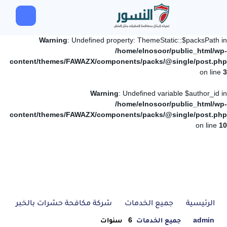
Warning
: Undefined property: ThemeStatic::$packsPath in
/home/elnosoor/public_html/wp-
content/themes/FAWAZX/components/packs/@single/post.php
on line
3
Warning
: Undefined variable $author_id in
/home/elnosoor/public_html/wp-
content/themes/FAWAZX/components/packs/@single/post.php
on line
10
الرئيسية
جميع الخدمات
شركة مكافحة حشرات بالخبر
admin
جميع الخدمات
6 سنوات