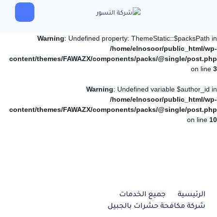
Warning
: Undefined property: ThemeStatic::$packsPath in
/home/elnosoor/public_html/wp-
content/themes/FAWAZX/components/packs/@single/post.php
on line
3
Warning
: Undefined variable $author_id in
/home/elnosoor/public_html/wp-
content/themes/FAWAZX/components/packs/@single/post.php
on line
10
الرئيسية
جميع الخدمات
شركة مكافحة حشرات بالجبيل