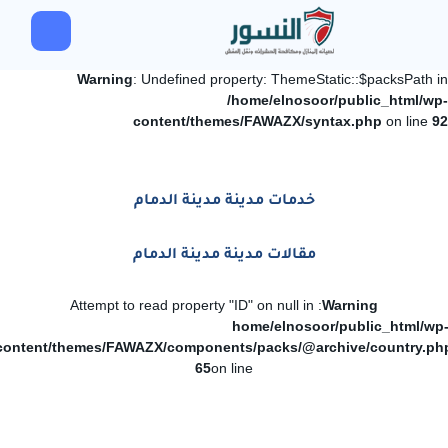
Warning
: Undefined property: ThemeStatic::$packsPath in
/home/elnosoor/public_html/wp-
content/themes/FAWAZX/syntax.php
on line
92
خدمات مدينة مدينة الدمام
مقالات مدينة مدينة الدمام
: Attempt to read property "ID" on null in
Warning
/home/elnosoor/public_html/wp
content/themes/FAWAZX/components/packs/@archive/country.ph
65
on line