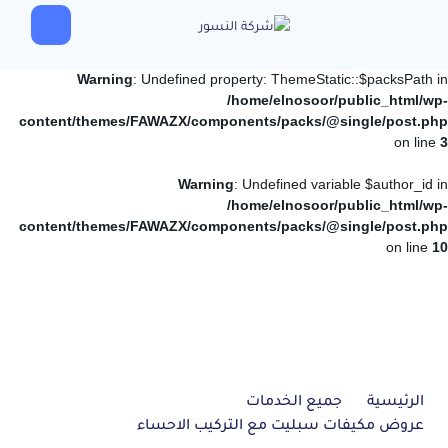
Warning
: Undefined property: ThemeStatic::$packsPath in
/home/elnosoor/public_html/wp-
content/themes/FAWAZX/components/packs/@single/post.php
on line
3
Warning
: Undefined variable $author_id in
/home/elnosoor/public_html/wp-
content/themes/FAWAZX/components/packs/@single/post.php
on line
10
الرئيسية
جميع الخدمات
عروض مكيفات سبليت مع التركيب الاحساء