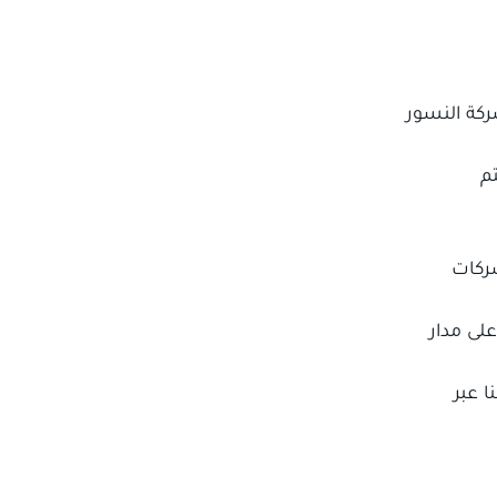
كة النسور
م
لشركات
لى مدار
 عبر