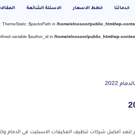
خدماتنا
خطط الاسعار
الاسئلة الشائعة
المقالا
y: ThemeStatic::$packsPath in
/home/elnosoor/public_html/wp-cont
efined variable $author_id in
/home/elnosoor/public_html/wp-conte
م 2022
 لتعد أفضل شركات تنظيف المكيفات الاسبليت في الدمام وكاف