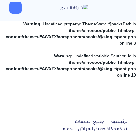
Warning
: Undefined property: ThemeStatic::$packsPath in
/home/elnosoor/public_html/wp-
content/themes/FAWAZX/components/packs/@single/post.php
on line
3
Warning
: Undefined variable $author_id in
/home/elnosoor/public_html/wp-
content/themes/FAWAZX/components/packs/@single/post.php
on line
10
الرئيسية
جميع الخدمات
شركة مكافحة بق الفراش بالدمام