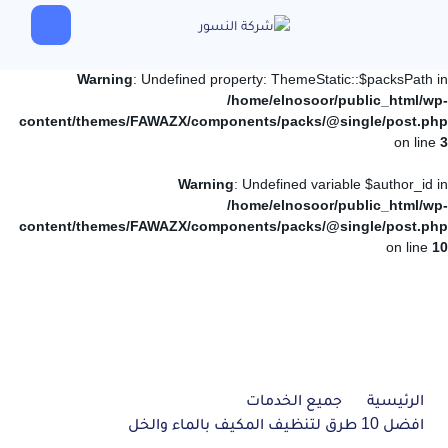
Warning
: Undefined property: ThemeStatic::$packsPath in
/home/elnosoor/public_html/wp-
content/themes/FAWAZX/components/packs/@single/post.php
on line
3
Warning
: Undefined variable $author_id in
/home/elnosoor/public_html/wp-
content/themes/FAWAZX/components/packs/@single/post.php
on line
10
الرئيسية
جميع الخدمات
افضل 10 طرق لتنظيف المكيف بالماء والخل