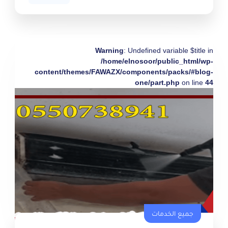
Warning
: Undefined variable $title in
/home/elnosoor/public_html/wp-
content/themes/FAWAZX/components/packs/#blog-
one/part.php
on line
44
جميع الخدمات