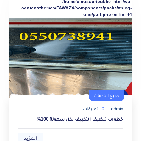
/home/elnosoor/public_html/wp-
content/themes/FAWAZX/components/packs/#blog-
one/part.php
on line
44
جميع الخدمات
admin
0
تعليقات
خطوات تنظيف التكييف بكل سهولة 100%
المزيد