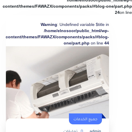
/home/elnosoor/public_html/wp-
content/themes/FAWAZX/components/packs/#blog-one/part.php
24
on line
Warning
: Undefined variable $title in
/home/elnosoor/public_html/wp-
content/themes/FAWAZX/components/packs/#blog-
one/part.php
on line
44
جميع الخدمات
admin
0
تعليقات