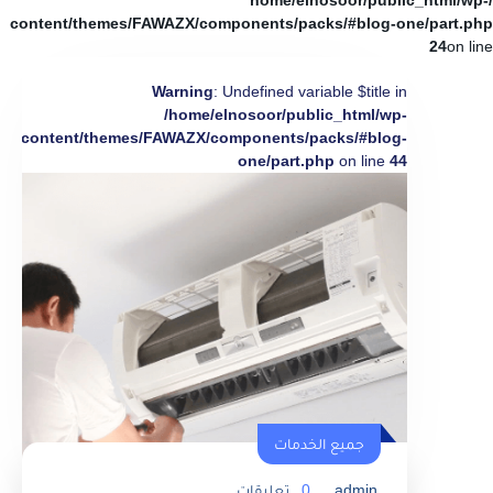
/home/elnosoor/public_html/wp-
content/themes/FAWAZX/components/packs/#blog-one/part.php
24
on line
Warning
: Undefined variable $title in
/home/elnosoor/public_html/wp-
content/themes/FAWAZX/components/packs/#blog-
one/part.php
on line
44
جميع الخدمات
admin
0
تعليقات