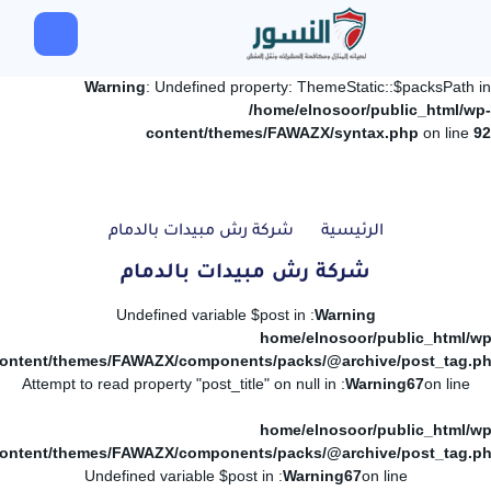
Warning
: Undefined property: ThemeStatic::$packsPath in
/home/elnosoor/public_html/wp-
content/themes/FAWAZX/syntax.php
on line
92
الرئيسية
شركة رش مبيدات بالدمام
شركة رش مبيدات بالدمام
: Undefined variable $post in
Warning
/home/elnosoor/public_html/wp
ontent/themes/FAWAZX/components/packs/@archive/post_tag.p
: Attempt to read property "post_title" on null in
Warning
67
on line
/home/elnosoor/public_html/wp
ontent/themes/FAWAZX/components/packs/@archive/post_tag.p
: Undefined variable $post in
Warning
67
on line