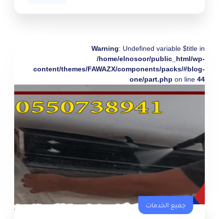
Warning
: Undefined variable $title in
/home/elnosoor/public_html/wp-
content/themes/FAWAZX/components/packs/#blog-
one/part.php
on line
44
جميع الخدمات