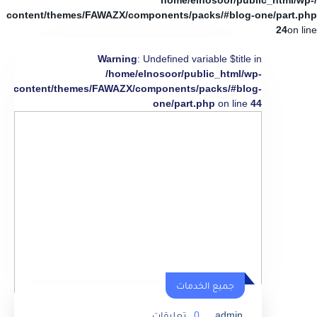
/home/elnosoor/public_html/wp-
content/themes/FAWAZX/components/packs/#blog-one/part.php
24
on line
Warning
: Undefined variable $title in
/home/elnosoor/public_html/wp-
content/themes/FAWAZX/components/packs/#blog-
one/part.php
on line
44
جميع الخدمات
admin
0
تعليقات