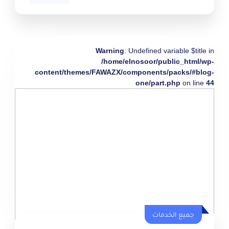
Warning
: Undefined variable $title in
/home/elnosoor/public_html/wp-
content/themes/FAWAZX/components/packs/#blog-
one/part.php
on line
44
جميع الخدمات