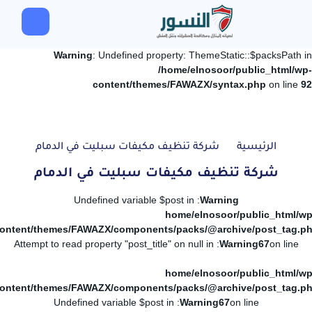
Warning
: Undefined property: ThemeStatic::$packsPath in
/home/elnosoor/public_html/wp-
content/themes/FAWAZX/syntax.php
on line
92
الرئيسية
شركة تنظيف مكيفات سبليت في الدمام
شركة تنظيف مكيفات سبليت في الدمام
: Undefined variable $post in
Warning
/home/elnosoor/public_html/wp
ontent/themes/FAWAZX/components/packs/@archive/post_tag.p
: Attempt to read property "post_title" on null in
Warning
67
on line
/home/elnosoor/public_html/wp
ontent/themes/FAWAZX/components/packs/@archive/post_tag.p
: Undefined variable $post in
Warning
67
on line