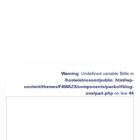
Warning
: Undefined variable $title in
/home/elnosoor/public_html/wp-
content/themes/FAWAZX/components/packs/#blog-
one/part.php
on line
44