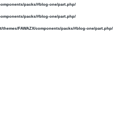
/home/elnosoor/public_html/wp-content/themes/FAWAZX/components/packs/#blog-one/part.php
/home/elnosoor/public_html/wp-content/themes/FAWAZX/components/packs/#blog-one/part.php
/home/elnosoor/public_html/wp-content/themes/FAWAZX/components/packs/#blog-one/part.php