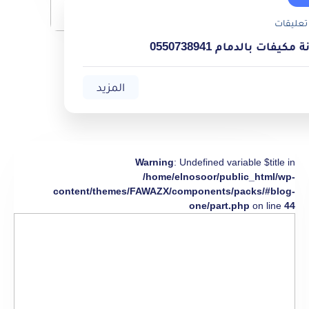
تعليقات
يفات بالدمام 0550738941
المزيد
Warning
: Undefined variable $title in
/home/elnosoor/public_html/wp-
content/themes/FAWAZX/components/packs/#blog-
one/part.php
on line
44