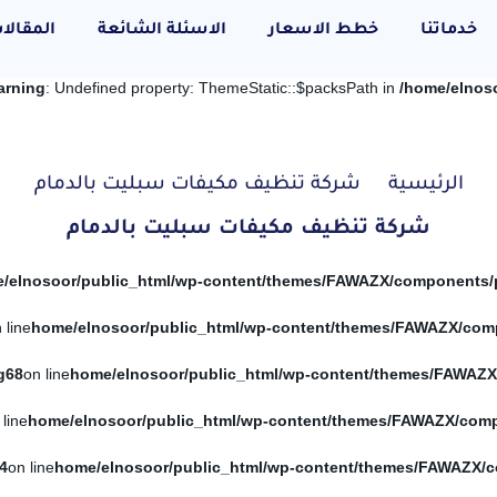
خدماتنا
خطط الاسعار
الاسئلة الشائعة
المقالا
arning
: Undefined property: ThemeStatic::$packsPath in
/home/elnos
الرئيسية
شركة تنظيف مكيفات سبليت بالدمام
شركة تنظيف مكيفات سبليت بالدمام
 line
g
68
on line
 line
4
on line