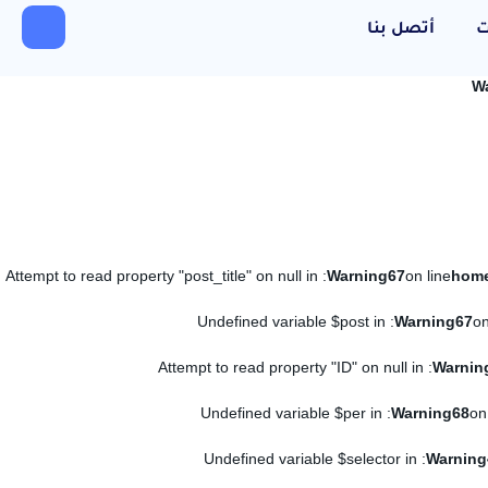
ت
أتصل بنا
W
: Attempt to read property "post_title" on null in
Warning
67
on line
: Undefined variable $post in
Warning
67
on
: Attempt to read property "ID" on null in
Warnin
: Undefined variable $per in
Warning
68
on
: Undefined variable $selector in
Warning