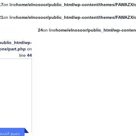
17
on line
21
on line
24
on line
public_html/wp-
one/part.php
on
line
44
جميع الخدم