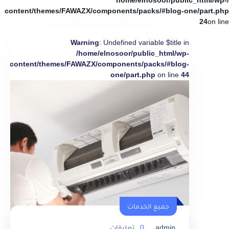
/home/elnosoor/public_html/wp-
content/themes/FAWAZX/components/packs/#blog-one/part.php
24
on line
Warning
: Undefined variable $title in
/home/elnosoor/public_html/wp-
content/themes/FAWAZX/components/packs/#blog-
one/part.php
on line
44
جميع الخدمات
admin
0
تعليقات