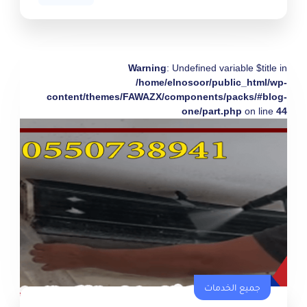
Warning
: Undefined variable $title in
/home/elnosoor/public_html/wp-
content/themes/FAWAZX/components/packs/#blog-
one/part.php
on line
44
جميع الخدمات