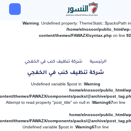
Warning
: Undefined property: ThemeStatic::$packsPath in
/home/elnosoor/public_html/wp-
content/themes/FAWAZX/syntax.php
on line
92
الرئيسية
شركة تنظيف كنب في الخفجي
شركة تنظيف كنب في الخفجي
: Undefined variable $post in
Warning
/home/elnosoor/public_html/wp
ontent/themes/FAWAZX/components/packs/@archive/post_tag.p
: Attempt to read property "post_title" on null in
Warning
67
on line
/home/elnosoor/public_html/wp
ontent/themes/FAWAZX/components/packs/@archive/post_tag.p
: Undefined variable $post in
Warning
67
on line