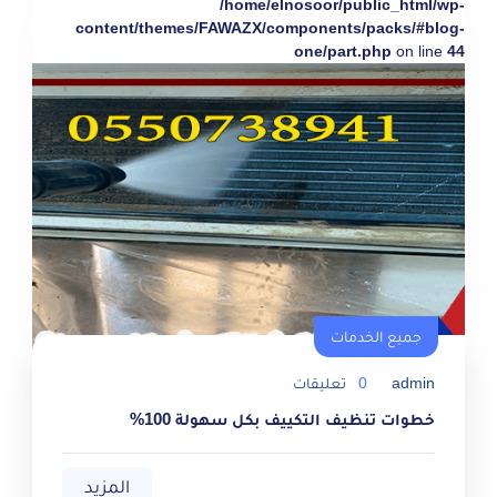
/home/elnosoor/public_html/wp-
content/themes/FAWAZX/components/packs/#blog-
one/part.php
on line
44
جميع الخدمات
admin
0
تعليقات
خطوات تنظيف التكييف بكل سهولة 100%
المزيد