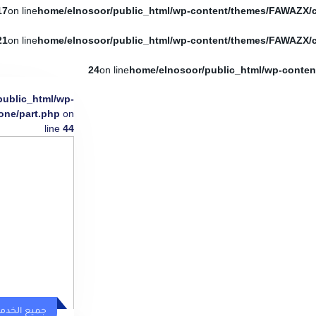
17
on line
21
on line
24
on line
public_html/wp-
one/part.php
on
line
44
جميع الخدم