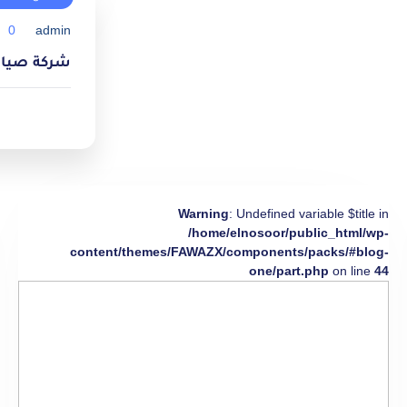
0
admin
شركة صيانة مك
Warning
: Undefined variable $title in
/home/elnosoor/public_html/wp-
content/themes/FAWAZX/components/packs/#blog-
one/part.php
on line
44