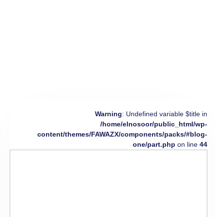
Warning
: Undefined variable $title in
/home/elnosoor/public_html/wp-
content/themes/FAWAZX/components/packs/#blog-
one/part.php
on line
44