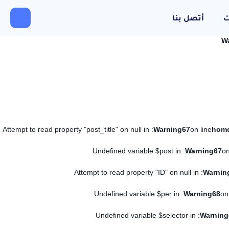
ت
أتصل بنا
W
: Attempt to read property "post_title" on null in
Warning
67
on line
: Undefined variable $post in
Warning
67
on
: Attempt to read property "ID" on null in
Warnin
: Undefined variable $per in
Warning
68
on
: Undefined variable $selector in
Warning