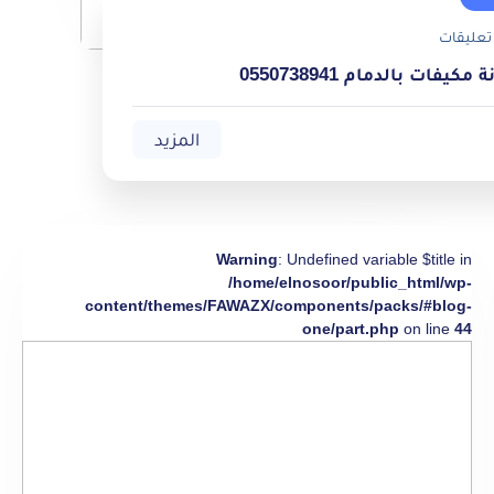
تعليقات
يفات بالدمام 0550738941
المزيد
Warning
: Undefined variable $title in
/home/elnosoor/public_html/wp-
content/themes/FAWAZX/components/packs/#blog-
one/part.php
on line
44