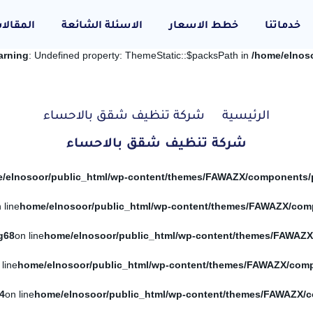
خدماتنا
خطط الاسعار
الاسئلة الشائعة
المقالا
arning
: Undefined property: ThemeStatic::$packsPath in
/home/elnos
الرئيسية
شركة تنظيف شقق بالاحساء
شركة تنظيف شقق بالاحساء
 line
g
68
on line
 line
4
on line