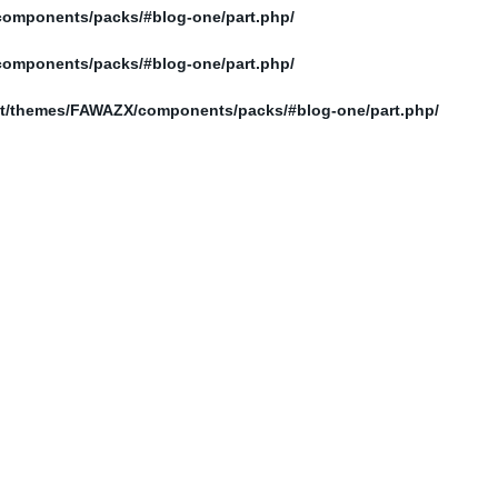
/home/elnosoor/public_html/wp-content/themes/FAWAZX/components/packs/#blog-one/part.php
/home/elnosoor/public_html/wp-content/themes/FAWAZX/components/packs/#blog-one/part.php
/home/elnosoor/public_html/wp-content/themes/FAWAZX/components/packs/#blog-one/part.php