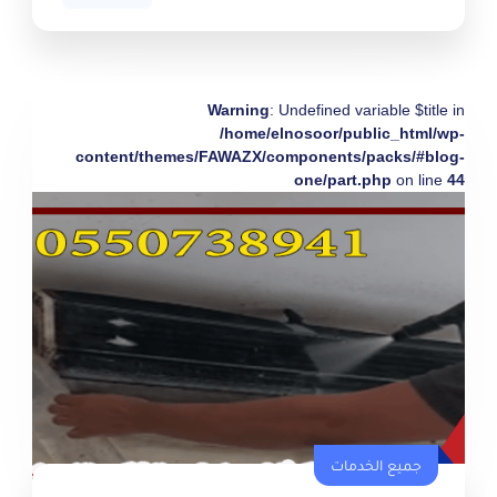
Warning
: Undefined variable $title in
/home/elnosoor/public_html/wp-
content/themes/FAWAZX/components/packs/#blog-
one/part.php
on line
44
جميع الخدمات