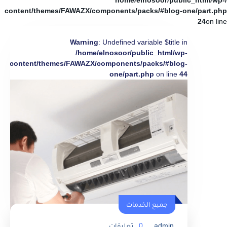
/home/elnosoor/public_html/wp-
content/themes/FAWAZX/components/packs/#blog-one/part.php
24
on line
Warning
: Undefined variable $title in
/home/elnosoor/public_html/wp-
content/themes/FAWAZX/components/packs/#blog-
one/part.php
on line
44
جميع الخدمات
admin
0
تعليقات