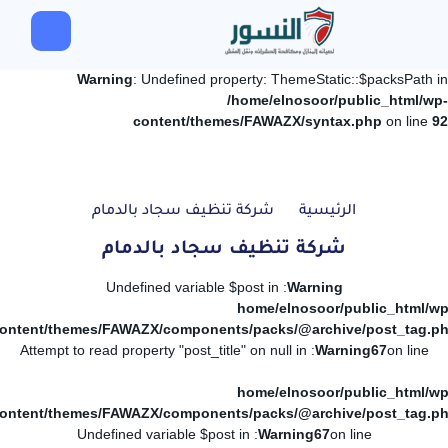
Warning
: Undefined property: ThemeStatic::$packsPath in
/home/elnosoor/public_html/wp-
content/themes/FAWAZX/syntax.php
on line
92
الرئيسية
شركة تنظيف سجاد بالدمام
شركة تنظيف سجاد بالدمام
: Undefined variable $post in
Warning
/home/elnosoor/public_html/wp
ontent/themes/FAWAZX/components/packs/@archive/post_tag.p
: Attempt to read property "post_title" on null in
Warning
67
on line
/home/elnosoor/public_html/wp
ontent/themes/FAWAZX/components/packs/@archive/post_tag.p
: Undefined variable $post in
Warning
67
on line