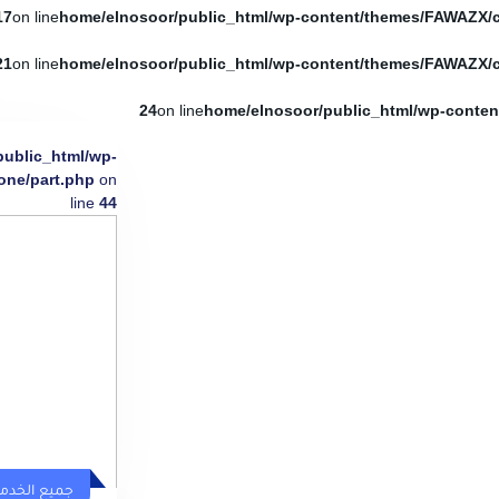
17
on line
21
on line
24
on line
public_html/wp-
one/part.php
on
line
44
جميع الخدم