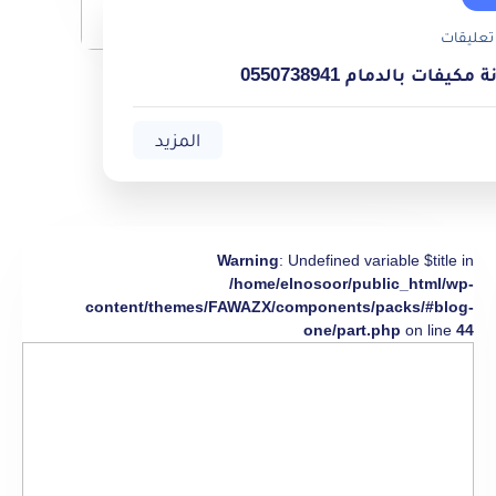
تعليقات
يفات بالدمام 0550738941
المزيد
Warning
: Undefined variable $title in
/home/elnosoor/public_html/wp-
content/themes/FAWAZX/components/packs/#blog-
one/part.php
on line
44