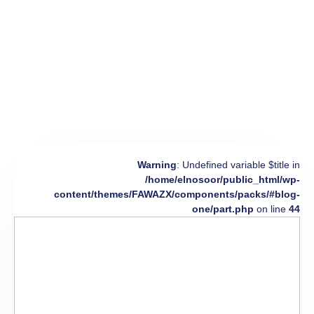
Warning
: Undefined variable $title in
/home/elnosoor/public_html/wp-
content/themes/FAWAZX/components/packs/#blog-
one/part.php
on line
44