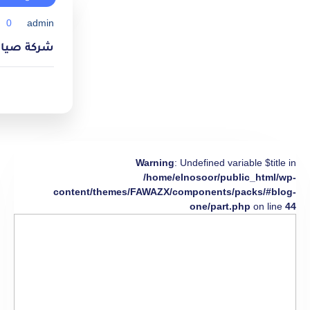
0
admin
شركة صيانة مك
Warning
: Undefined variable $title in
/home/elnosoor/public_html/wp-
content/themes/FAWAZX/components/packs/#blog-
one/part.php
on line
44