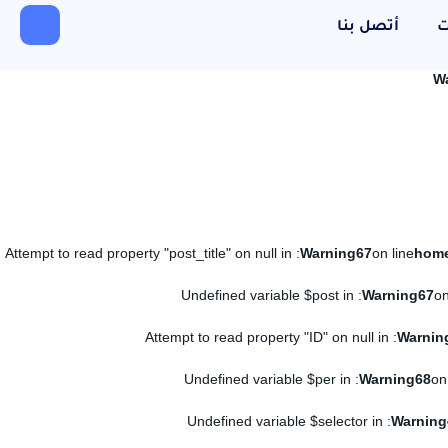
ت
أتصل بنا
W
: Attempt to read property "post_title" on null in
Warning
67
on line
: Undefined variable $post in
Warning
67
on
: Attempt to read property "ID" on null in
Warnin
: Undefined variable $per in
Warning
68
on
: Undefined variable $selector in
Warning