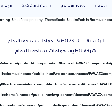
خدماتنا
خطط الاسعار
الاسئلة الشائعة
المقالا
arning
: Undefined property: ThemeStatic::$packsPath in
/home/elnos
الرئيسية
شركة تنظيف حمامات سباحه بالدمام
شركة تنظيف حمامات سباحه بالدمام
 line
g
68
on line
 line
4
on line