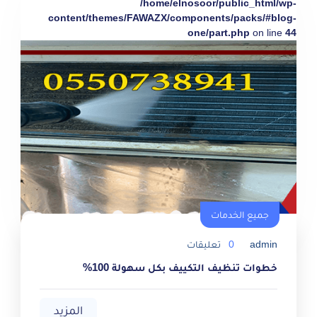
/home/elnosoor/public_html/wp-
content/themes/FAWAZX/components/packs/#blog-
one/part.php
on line
44
جميع الخدمات
admin
0
تعليقات
خطوات تنظيف التكييف بكل سهولة 100%
المزيد