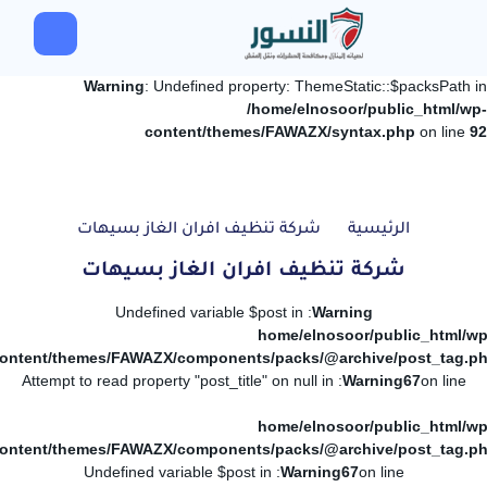
Warning
: Undefined property: ThemeStatic::$packsPath in
/home/elnosoor/public_html/wp-
content/themes/FAWAZX/syntax.php
on line
92
الرئيسية
شركة تنظيف افران الغاز بسيهات
شركة تنظيف افران الغاز بسيهات
: Undefined variable $post in
Warning
/home/elnosoor/public_html/wp
ontent/themes/FAWAZX/components/packs/@archive/post_tag.p
: Attempt to read property "post_title" on null in
Warning
67
on line
/home/elnosoor/public_html/wp
ontent/themes/FAWAZX/components/packs/@archive/post_tag.p
: Undefined variable $post in
Warning
67
on line