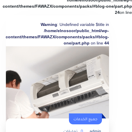
/home/elnosoor/public_html/wp-
content/themes/FAWAZX/components/packs/#blog-one/part.php
24
on line
Warning
: Undefined variable $title in
/home/elnosoor/public_html/wp-
content/themes/FAWAZX/components/packs/#blog-
one/part.php
on line
44
جميع الخدمات
admin
0
تعليقات