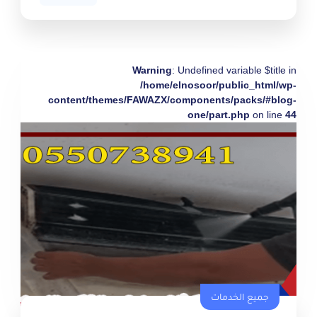
Warning
: Undefined variable $title in
/home/elnosoor/public_html/wp-
content/themes/FAWAZX/components/packs/#blog-
one/part.php
on line
44
جميع الخدمات