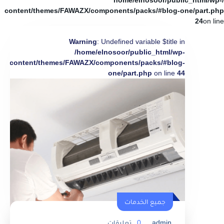
/home/elnosoor/public_html/wp-
content/themes/FAWAZX/components/packs/#blog-one/part.php
24
on line
Warning
: Undefined variable $title in
/home/elnosoor/public_html/wp-
content/themes/FAWAZX/components/packs/#blog-
one/part.php
on line
44
جميع الخدمات
admin
0
تعليقات