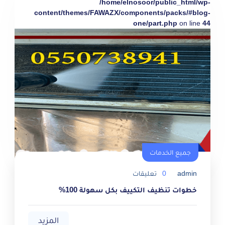
/home/elnosoor/public_html/wp-
content/themes/FAWAZX/components/packs/#blog-
one/part.php
on line
44
جميع الخدمات
admin
0
تعليقات
خطوات تنظيف التكييف بكل سهولة 100%
المزيد