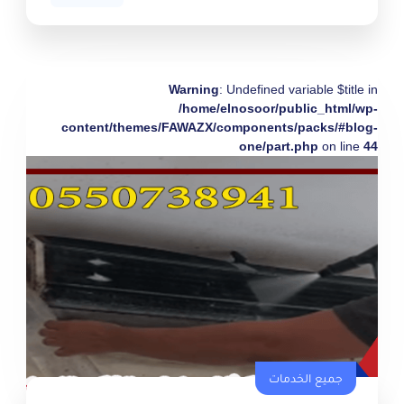
Warning
: Undefined variable $title in
/home/elnosoor/public_html/wp-
content/themes/FAWAZX/components/packs/#blog-
one/part.php
on line
44
جميع الخدمات