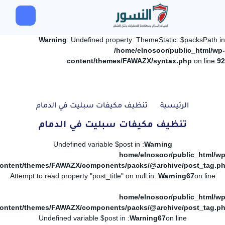
Warning
: Undefined property: ThemeStatic::$packsPath in
/home/elnosoor/public_html/wp-
content/themes/FAWAZX/syntax.php
on line
92
الرئيسية
تنظيف مكيفات سبليت في الدمام
تنظيف مكيفات سبليت في الدمام
: Undefined variable $post in
Warning
/home/elnosoor/public_html/wp
ontent/themes/FAWAZX/components/packs/@archive/post_tag.p
: Attempt to read property "post_title" on null in
Warning
67
on line
/home/elnosoor/public_html/wp
ontent/themes/FAWAZX/components/packs/@archive/post_tag.p
: Undefined variable $post in
Warning
67
on line