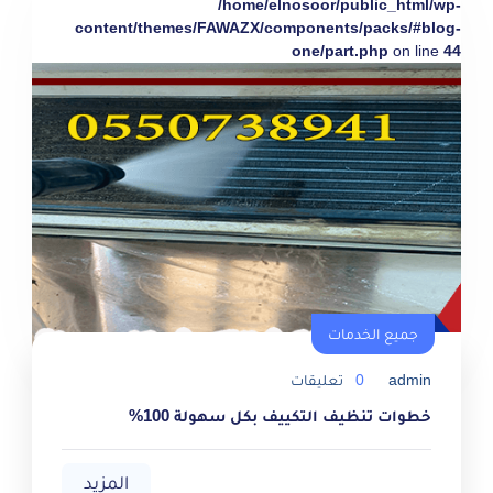
/home/elnosoor/public_html/wp-
content/themes/FAWAZX/components/packs/#blog-
one/part.php
on line
44
جميع الخدمات
admin
0
تعليقات
خطوات تنظيف التكييف بكل سهولة 100%
المزيد