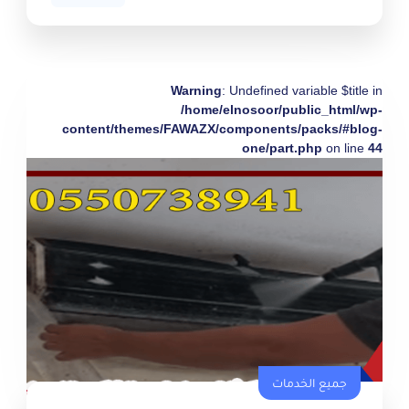
Warning
: Undefined variable $title in
/home/elnosoor/public_html/wp-
content/themes/FAWAZX/components/packs/#blog-
one/part.php
on line
44
جميع الخدمات