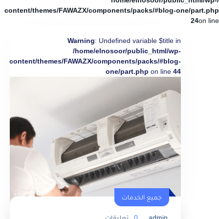
/home/elnosoor/public_html/wp-
content/themes/FAWAZX/components/packs/#blog-one/part.php
24
on line
Warning
: Undefined variable $title in
/home/elnosoor/public_html/wp-
content/themes/FAWAZX/components/packs/#blog-
one/part.php
on line
44
جميع الخدمات
admin
0
تعليقات