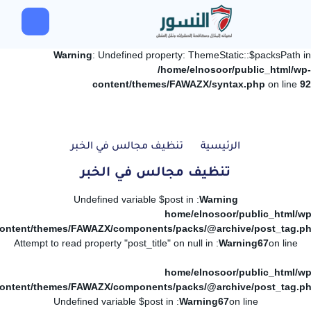
Warning
: Undefined property: ThemeStatic::$packsPath in
/home/elnosoor/public_html/wp-
content/themes/FAWAZX/syntax.php
on line
92
الرئيسية
تنظيف مجالس في الخبر
تنظيف مجالس في الخبر
: Undefined variable $post in
Warning
/home/elnosoor/public_html/wp
ontent/themes/FAWAZX/components/packs/@archive/post_tag.p
: Attempt to read property "post_title" on null in
Warning
67
on line
/home/elnosoor/public_html/wp
ontent/themes/FAWAZX/components/packs/@archive/post_tag.p
: Undefined variable $post in
Warning
67
on line