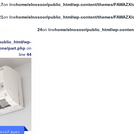
17
on line
21
on line
24
on line
public_html/wp-
one/part.php
on
line
44
جميع الخدم