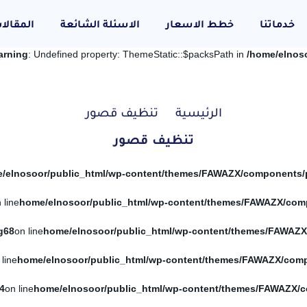
خدماتنا
خطط الاسعار
الاسئلة الشائعة
المقالا
arning
: Undefined property: ThemeStatic::$packsPath in
/home/elnos
الرئيسية
تنظيف قصور
تنظيف قصور
 line
g
68
on line
 line
4
on line