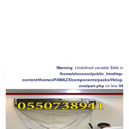
Warning
: Undefined variable $title in
/home/elnosoor/public_html/wp-
content/themes/FAWAZX/components/packs/#blog-
one/part.php
on line
44