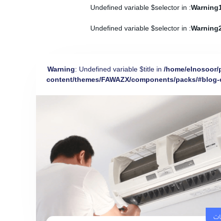
: Undefined variable $selector in
Warning
: Undefined variable $selector in
Warning
Warning
: Undefined variable $title in
/home/elnosoor/
content/themes/FAWAZX/components/packs/#blog-
ات