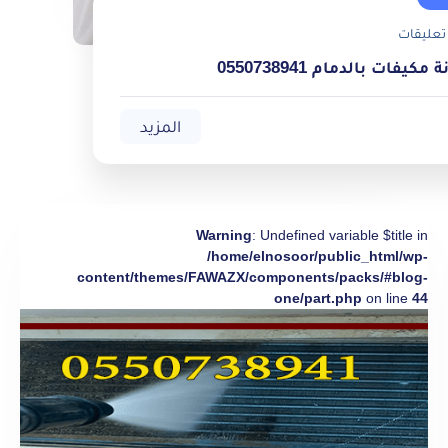
تعليقات
يفات بالدمام 0550738941
المزيد
Warning
: Undefined variable $title in
/home/elnosoor/public_html/wp-
content/themes/FAWAZX/components/packs/#blog-
one/part.php
on line
44