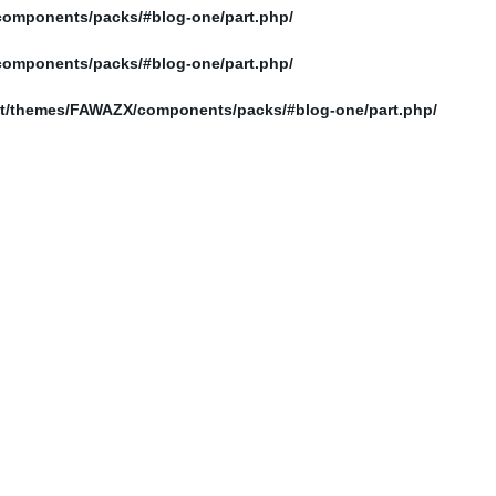
/home/elnosoor/public_html/wp-content/themes/FAWAZX/components/packs/#blog-one/part.php
/home/elnosoor/public_html/wp-content/themes/FAWAZX/components/packs/#blog-one/part.php
/home/elnosoor/public_html/wp-content/themes/FAWAZX/components/packs/#blog-one/part.php