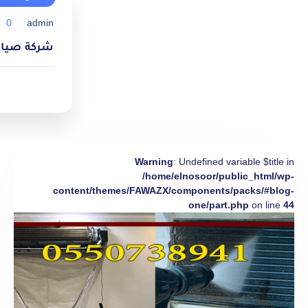
0
admin
شركة صيانة مك
Warning
: Undefined variable $title in
/home/elnosoor/public_html/wp-
content/themes/FAWAZX/components/packs/#blog-
one/part.php
on line
44