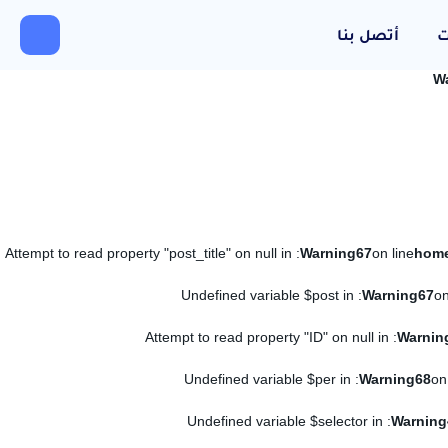
ت
أتصل بنا
W
: Attempt to read property "post_title" on null in
Warning
67
on line
: Undefined variable $post in
Warning
67
on
: Attempt to read property "ID" on null in
Warnin
: Undefined variable $per in
Warning
68
on
: Undefined variable $selector in
Warning