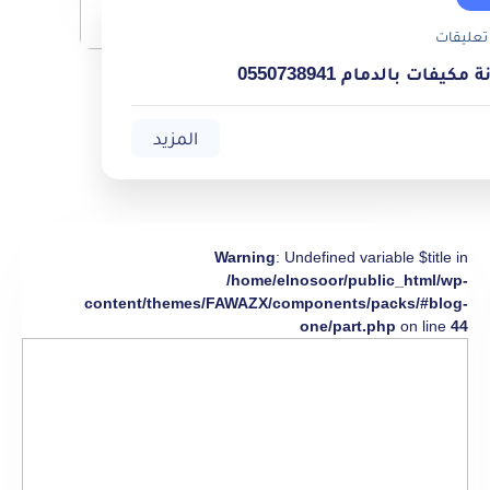
تعليقات
يفات بالدمام 0550738941
المزيد
Warning
: Undefined variable $title in
/home/elnosoor/public_html/wp-
content/themes/FAWAZX/components/packs/#blog-
one/part.php
on line
44