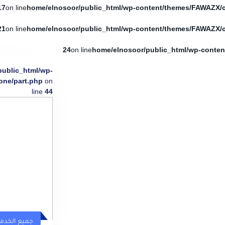
17
on line
21
on line
24
on line
public_html/wp-
one/part.php
on
line
44
جميع الخدم