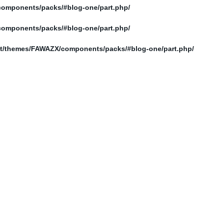
/home/elnosoor/public_html/wp-content/themes/FAWAZX/components/packs/#blog-one/part.php
/home/elnosoor/public_html/wp-content/themes/FAWAZX/components/packs/#blog-one/part.php
/home/elnosoor/public_html/wp-content/themes/FAWAZX/components/packs/#blog-one/part.php