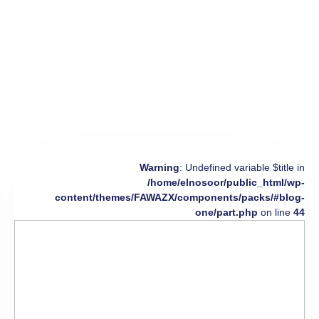
Warning
: Undefined variable $title in
/home/elnosoor/public_html/wp-
content/themes/FAWAZX/components/packs/#blog-
one/part.php
on line
44