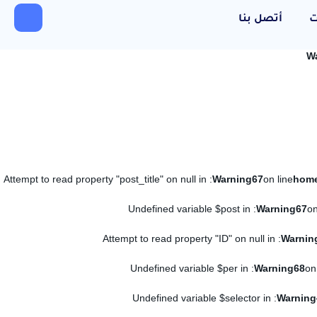
ت
أتصل بنا
W
: Attempt to read property "post_title" on null in
Warning
67
on line
: Undefined variable $post in
Warning
67
on
: Attempt to read property "ID" on null in
Warnin
: Undefined variable $per in
Warning
68
on
: Undefined variable $selector in
Warning