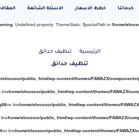
خدماتنا
خطط الاسعار
الاسئلة الشائعة
المقالا
arning
: Undefined property: ThemeStatic::$packsPath in
/home/elnos
الرئيسية
تنظيف حدائق
تنظيف حدائق
 line
g
68
on line
 line
4
on line