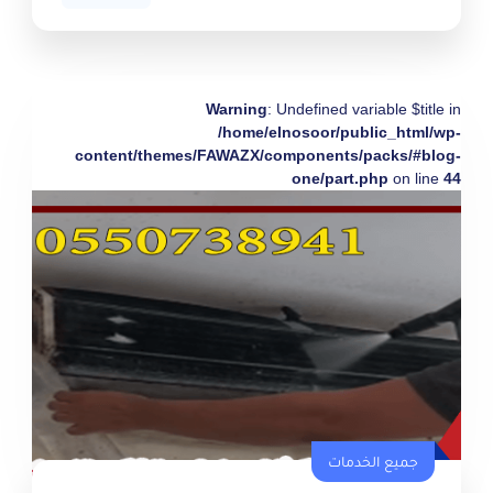
Warning
: Undefined variable $title in
/home/elnosoor/public_html/wp-
content/themes/FAWAZX/components/packs/#blog-
one/part.php
on line
44
جميع الخدمات