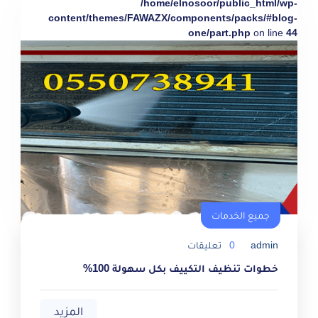
/home/elnosoor/public_html/wp-
content/themes/FAWAZX/components/packs/#blog-
one/part.php
on line
44
جميع الخدمات
admin
0
تعليقات
خطوات تنظيف التكييف بكل سهولة 100%
المزيد