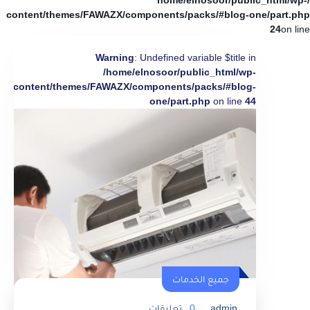
/home/elnosoor/public_html/wp-
content/themes/FAWAZX/components/packs/#blog-one/part.php
24
on line
Warning
: Undefined variable $title in
/home/elnosoor/public_html/wp-
content/themes/FAWAZX/components/packs/#blog-
one/part.php
on line
44
جميع الخدمات
admin
0
تعليقات