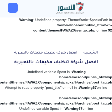
Warning
: Undefined property: ThemeStatic::$packsPath in
/home/elnosoor/public_html/wp-
content/themes/FAWAZX/syntax.php
on line
92
الرئيسية
افضل شركة تنظيف مكيفات بالنعيرية
افضل شركة تنظيف مكيفات بالنعيرية
: Undefined variable $post in
Warning
/home/elnosoor/public_html/wp
ontent/themes/FAWAZX/components/packs/@archive/post_tag.p
: Attempt to read property "post_title" on null in
Warning
67
on line
/home/elnosoor/public_html/wp
ontent/themes/FAWAZX/components/packs/@archive/post_tag.p
: Undefined variable $post in
Warning
67
on line