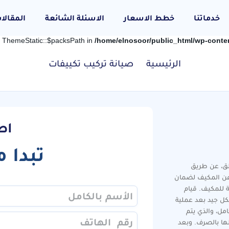
خدماتنا
خطط الاسعار
الاسئلة الشائعة
المقالا
: ThemeStatic::$packsPath in
/home/elnosoor/public_html/wp-cont
الرئيسية
صيانة تركيب تكييفات
اط
تبدا 
الق، عن طريق
ي عن المكيف لضمان
ة للمكيف. قيام
كل جيد بعد عملية
ل، والذي يتم
لها بالصرف. وبعد