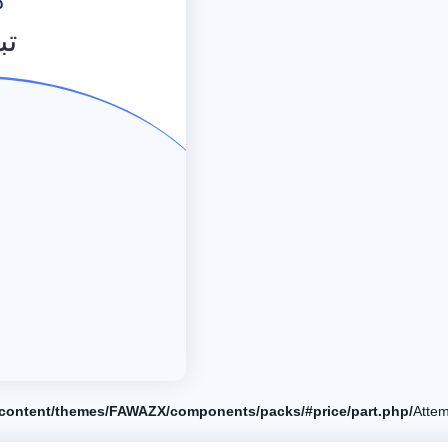
ص
تب
جميع الخدمات
/home/elnosoor/public_html/wp-content/themes/FAWAZX/components/packs/#price/part.php