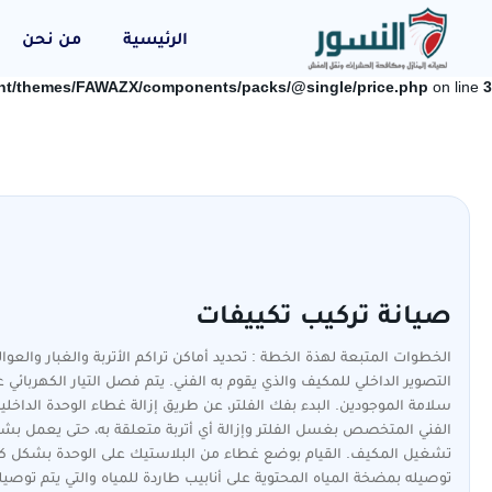
الرئيسية
من نحن
ent/themes/FAWAZX/components/packs/@single/price.php
on line
3
صيانة تركيب تكييفات
الخطوات المتبعة لهذة الخطة : تحديد أماكن تراكم الأتربة والغبار والعو
التصوير الداخلي للمكيف والذي يقوم به الفني. يتم فصل التيار الكهربائ
سلامة الموجودين. البدء بفك الفلتر، عن طريق إزالة غطاء الوحدة الداخلي
الفني المتخصص بغسل الفلتر وإزالة أي أتربة متعلقة به، حتى يعمل بش
تشغيل المكيف. القيام بوضع غطاء من البلاستيك على الوحدة بشكل كام
توصيله بمضخة المياه المحتوية على أنابيب طاردة للمياه والتي يتم توصي