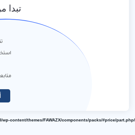
تبدا م
ت
استخد
متابعة
أ
/home/elnosoor/public_html/wp-content/themes/FAWAZX/components/packs/#price/part.php