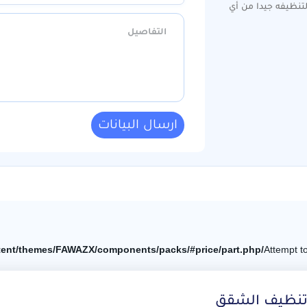
تنظيفه جيدا من أي
ارسال البيانات
/home/elnosoor/public_html/wp-content/themes/FAWAZX/components/packs/#price/part.php
تنظيف الشقق