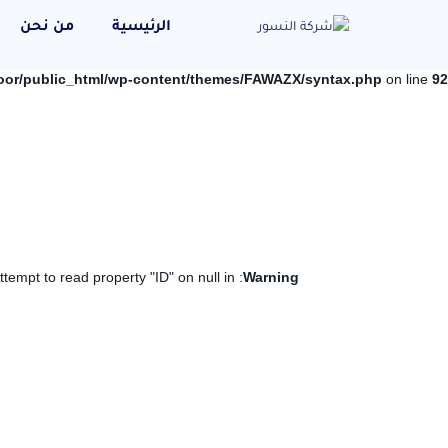
الرئيسية
من نحن
oor/public_html/wp-content/themes/FAWAZX/syntax.php
on line
92
: Attempt to read property "ID" on null in
Warning