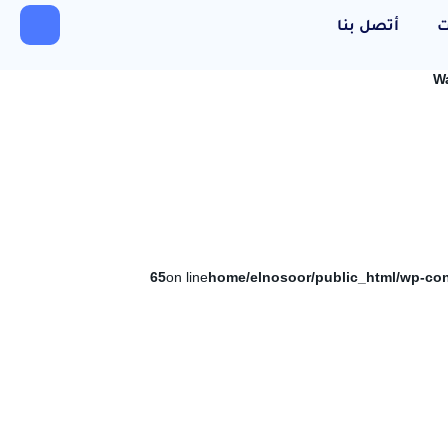
ت
أتصل بنا
W
65
on line