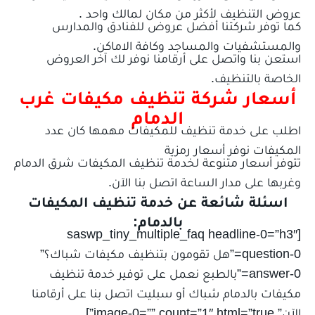
عروض التنظيف لأكثر من مكان لمالك واحد .
كما توفر شركتنا أفضل عروض للفنادق والمدارس
والمستشفيات والمساجد وكافة الاماكن.
استعن بنا واتصل على أرقامنا نوفر لك آخر العروض
الخاصة بالتنظيف.
أسعار شركة تنظيف مكيفات غرب
الدمام
اطلب على خدمة تنظيف للمكيفات مهمها كان عدد
المكيفات نوفر أسعار رمزية
تتوفر أسعار متنوعة لخدمة تنظيف المكيفات شرق الدمام
وغربها على مدار الساعة اتصل بنا الآن.
اسئلة شائعة عن خدمة تنظيف المكيفات
بالدمام:
[saswp_tiny_multiple_faq headline-0=”h3″
question-0=”هل تقومون بتنظيف مكيفات شباك؟”
answer-0=”بالطبع نعمل على توفير خدمة تنظيف
مكيفات بالدمام شباك أو سبليت اتصل بنا على أرقامنا
الآن” image-0=”” count=”1″ html=”true”]