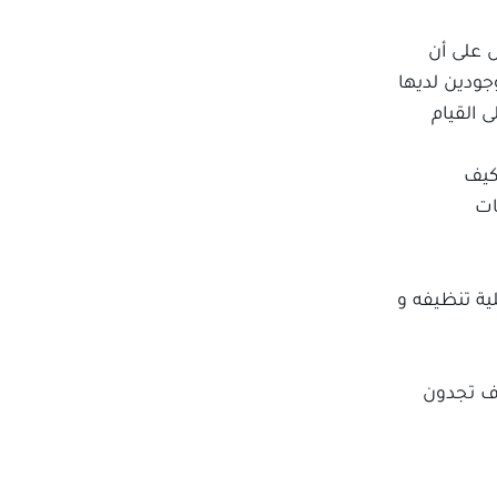
 على أن
جودين لديها
 القيام
كيف
ات
ية تنظيفه و
 تجدون