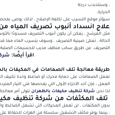
، وستتذبذب درجة
الحرارة.
سيؤثر موقع التسرب على تكلفة الإصلاح ، لذلك يوصى بفحص 
علاج انسداد أنبوب تصريف المياه م
مثل المرشح ، يمكن أن يكون أنبوب التصريف مسدودًا بالأوساخ
الحالة ، تمتلئ صينية التصريف ، وسوف يتسرب الماء مما ق
التصريف. عن طريق سكب منظف مذيب للجسيمات الصلبة لفتح
اقرأ أيضًا:
شركة
طريقة معالجة تلف الصمامات في المكيفات بال
تعمل الصمامات على حماية محرك أو ضاغط وحدة تكييف الهواء 
العمل ، فإن أحد الأجزاء الأولى التي يفحصها فني التيار المتر
لذا نحن
شركة تنظيف مكيفات بالظهران
نتولى أمر معالجة
تلف المكثفات من شركة تنظيف مكيف
بدون المكثفات ، لن تعمل المحركات التي تشغل الضاغط والم
، بينما يوفر مكثف التشغيل سلسلة من الهزات للحفاظ على 