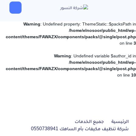
Warning
: Undefined property: ThemeStatic::$packsPath in
/home/elnosoor/public_html/wp-
content/themes/FAWAZX/components/packs/@single/post.php
on line
3
Warning
: Undefined variable $author_id in
/home/elnosoor/public_html/wp-
content/themes/FAWAZX/components/packs/@single/post.php
on line
10
الرئيسية
جميع الخدمات
شركة تنظيف مكيفات بأم الساهك 0550738941