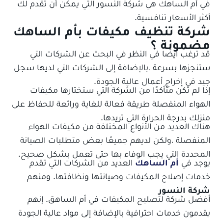
في أم الساهك هي شركة النسور التي يمكن أن تقدم لك
أكثر الأسعار تنافسية.
شركة تنظيف مكيفات بأم الساهك
مضمونة ؟
قد ترغب أيضًا في النظر في البحث عن الشركات التي
ستنجزها بسرعة ،بالإضافة إلى الشركات التي لديها سجل
جيد في إخراج أعمال عالية الجودة.
جميع الخدمات
إذا لم تكن متأكدًا من الشركة التي ستختارها مكيفات
الهواء المنفصلة طريقة فعالة للغاية ورائعة للحفاظ على
منزلك بدرجة الحرارة التي تريدها.
هناك العديد من الأنواع المختلفة من مكيفات الهواء
المنفصلة ،ولكن لديهم جميعًا بعض متطلبات الصيانة
المحددة التي يجب الوفاء بها حتى تعمل بشكل صحيح.
يوجد في
أم الساهك
العديد من الشركات التي تقدم
خدمات إصلاح المكيفات وصيانتها ونظافتها. ومنهم
شركة النسور
أفضل شركة لتصليح المكيفات في أم الساهق. إنهم
يقدمون خدمات احترافية بالإضافة إلى مواد عالية الجودة