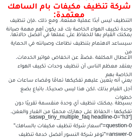
شركة تنظيف مكيفات بام الساهك
معتمدة:
التنظيف ليس أبدًا عملية ممتعة. ومع ذلك ،فإن تنظيف
وحدة تكييف الهواء الخاصة بك قد يكون أهم مهمة صيانة
يمكنك القيام بها للحفاظ على عملها في أفضل حالاتها.
سيساعد الاهتمام بتنظيف نظامك وصيانته في الحماية
من
الأعطال المكلفة ،فضلاً عن انخفاض فواتير الخدمات
.
يعتقد معظم الناس أن تنظيف وحدات تكييف الهواء
الخاصة بهم
يعني أنه يتعين عليهم تفكيكها تمامًا وقضاء ساعات من
أجل القيام بذلك ،لكن هذا ليس صحيحًا. باتباع بضع
خطوات
بسيطة ،يمكنك تنظيف أي وحدة منقسمة تقريبًا دون
تفكيكها ؛ الحفاظ على جهازك محميًا من الغبار والعفن.
[saswp_tiny_multiple_faq headline-0=”h3″
question-0=”اسعار شركة تنظيف مكيفات بالساهك”
answer-0=”توفر شركة النسور أفضل خدمة تنظيف