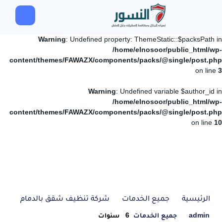
Warning
: Undefined property: ThemeStatic::$packsPath in
/home/elnosoor/public_html/wp-
content/themes/FAWAZX/components/packs/@single/post.php
on line
3
Warning
: Undefined variable $author_id in
/home/elnosoor/public_html/wp-
content/themes/FAWAZX/components/packs/@single/post.php
on line
10
الرئيسية
جميع الخدمات
شركة تنظيف شقق بالدمام
admin
جميع الخدمات
6 سنوات