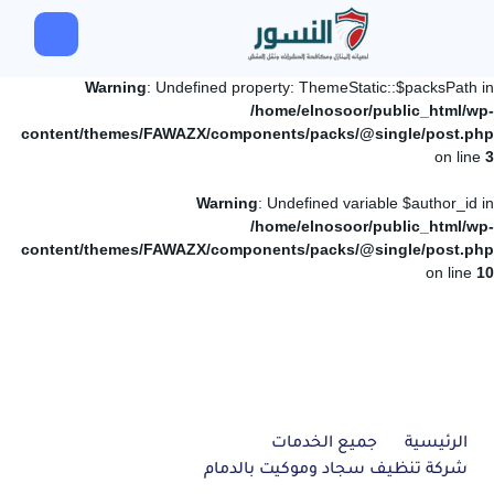
Warning
: Undefined property: ThemeStatic::$packsPath in
/home/elnosoor/public_html/wp-
content/themes/FAWAZX/components/packs/@single/post.php
on line
3
Warning
: Undefined variable $author_id in
/home/elnosoor/public_html/wp-
content/themes/FAWAZX/components/packs/@single/post.php
on line
10
الرئيسية
جميع الخدمات
شركة تنظيف سجاد وموكيت بالدمام