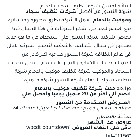
النتائح احسن شركة تنظيف سجاد بالدمام
شركة النسور من أفضل
شركات تنظيف سجاد
وموكيت بالدمام
تعمل الشركة بطرق مطوره ومتسايره
مع العصر لنعد من اشهر الشركات في هذا المجال كما
تحرص شركتنا شركة النسور علي استخدام كل ما هو جديد
ومطور في مجال التنظيف والتعقيم لنصبح الشركه الاولى
في عالم النظافه شركة النسور صاحبه اكبر كادر من
العماله اصحاب الكفاءه والتميز والخبره في مجال تنظيف
السجاد والموكيت شركة تنظيف موكيت بالدمام شركة
تنظيف سجاد بالدمام شركة النسور شركة متميزه
ورائعه
حدث شركة تنظيف موكيت بالدمام
انضم ألي أكثر من 20 عـــميل يوميآ وأحصل علي
العـــــروض المــــقدمة من النسور
عمالة مدربة في جميع تخصصـاتنا جـــاهزين لخدمتك 24
ســاعة بالضمان
عروض هذا الشهر
باقي علي انتهاء العروض
[wpcdt-countdown
id=”1156″]