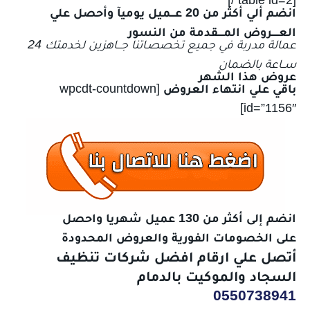
[table id=2 /]
انضم ألي أكثر من 20 عـــميل يوميآ وأحصل علي
العـــــروض المــــقدمة من النسور
عمالة مدربة في جميع تخصصـاتنا جـــاهزين لخدمتك 24
ســاعة بالضمان
عروض هذا الشهر
باقي علي انتهاء العروض
[wpcdt-countdown
id=”1156″]
انضم إلى أكثر من 130 عميل شهريا واحصل
على الخصومات الفورية والعروض المحدودة
أتصل علي ارقام افضل شركات تنظيف
السجاد والموكيت بالدمام
0550738941