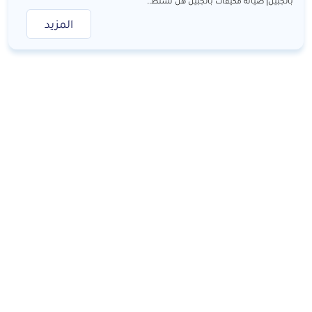
بالجبيل| صيانة مكيفات بالجبيل هل تستط..
المزيد