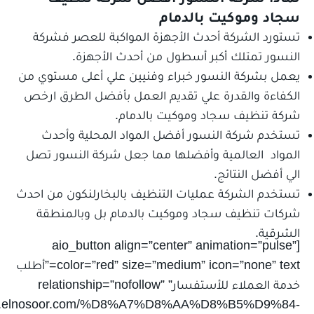
سجاد وموكيت بالدمام
تستورد الشركة أحدث الأجهزة المواكبة للعصر فشركة
النسور تمتلك أكبر أسطول من أحدث الأجهزة.
يعمل بشركة النسور خبراء وفنيين علي أعلى مستوي من
الكفاءة والقدرة علي تقديم العمل بأفضل الطرق ارخص
شركة تنظيف سجاد وموكيت بالدمام.
تستخدم شركة النسور أفضل المواد المحلية وأحدث
المواد العالمية وأفضلها مما جعل شركة النسور تصل
الي أفضل النتائج.
تستخدم الشركة عمليات التنظيف بالبخارلنكون من احدث
شركات تنظيف سجاد وموكيت بالدمام بل وبالمنطقة
الشرقية.
[aio_button align=”center” animation=”pulse”
color=”red” size=”medium” icon=”none” text=”أطلب
خدمة العملاء للأستفسار” relationship=”nofollow”
/www.elnosoor.com/%D8%A7%D8%AA%D8%B5%D9%84-