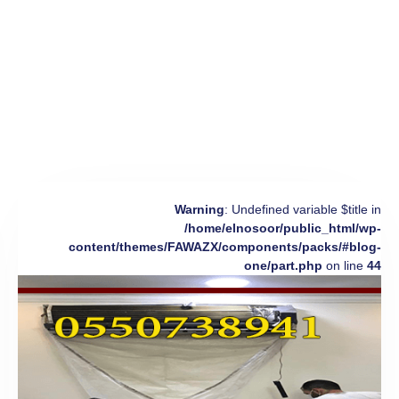
Warning
: Undefined variable $title in
/home/elnosoor/public_html/wp-
content/themes/FAWAZX/components/packs/#blog-
one/part.php
on line
44