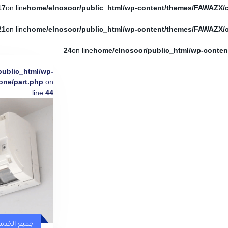
17
on line
21
on line
24
on line
public_html/wp-
one/part.php
on
line
44
جميع الخدم