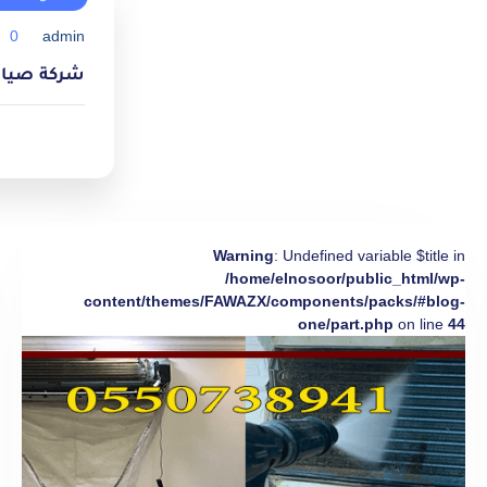
0
admin
شركة صيانة مك
Warning
: Undefined variable $title in
/home/elnosoor/public_html/wp-
content/themes/FAWAZX/components/packs/#blog-
one/part.php
on line
44