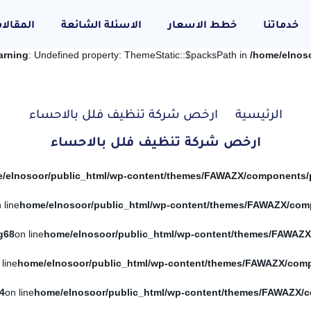
خدماتنا
خطط الاسعار
الاسئلة الشائعة
المقالا
arning
: Undefined property: ThemeStatic::$packsPath in
/home/elnos
الرئيسية
ارخص شركة تنظيف فلل بالاحساء
ارخص شركة تنظيف فلل بالاحساء
 line
g
68
on line
 line
4
on line