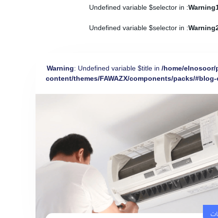
: Undefined variable $selector in
Warning
: Undefined variable $selector in
Warning
Warning
: Undefined variable $title in
/home/elnosoor/
content/themes/FAWAZX/components/packs/#blog-
ات