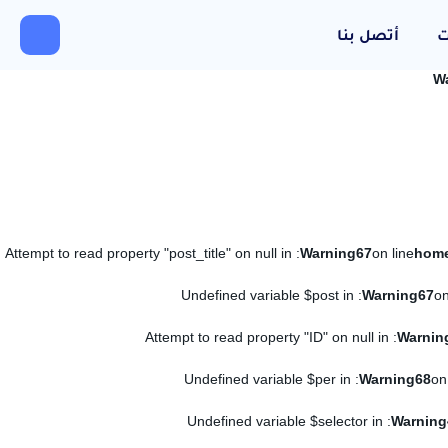
ت
أتصل بنا
W
: Attempt to read property "post_title" on null in
Warning
67
on line
: Undefined variable $post in
Warning
67
on
: Attempt to read property "ID" on null in
Warnin
: Undefined variable $per in
Warning
68
on
: Undefined variable $selector in
Warning