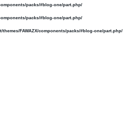
/home/elnosoor/public_html/wp-content/themes/FAWAZX/components/packs/#blog-one/part.php
/home/elnosoor/public_html/wp-content/themes/FAWAZX/components/packs/#blog-one/part.php
/home/elnosoor/public_html/wp-content/themes/FAWAZX/components/packs/#blog-one/part.php