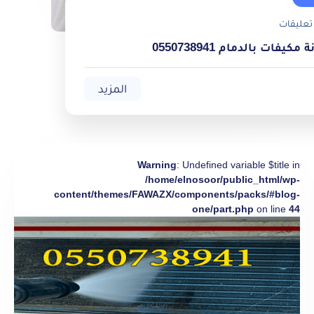
تعليقات
يفات بالدمام 0550738941
المزيد
Warning
: Undefined variable $title in
/home/elnosoor/public_html/wp-
content/themes/FAWAZX/components/packs/#blog-
one/part.php
on line
44